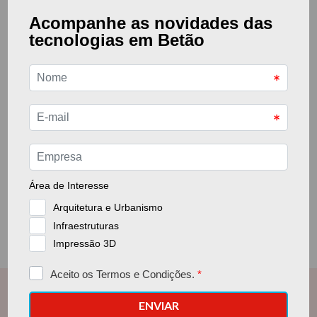
Passagem Hidraúlica em
Porto de Sines
Box-Culvert na Silha do
Pascoal, Grândola
ver
ver