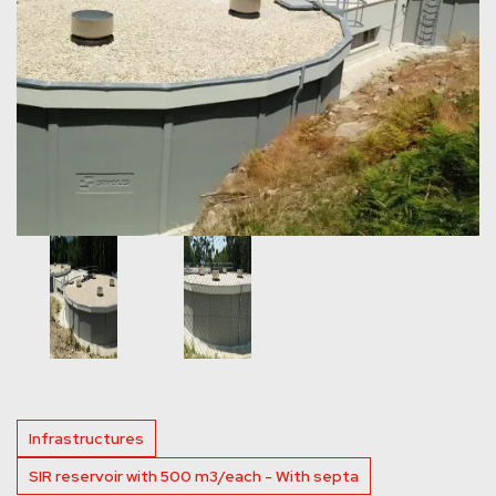
Infrastructures
SIR reservoir with 500 m3/each - With septa