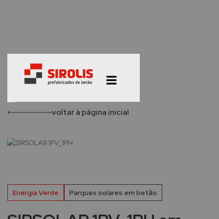
voltar à página inicial
Energia Verde
Parques solares em betão