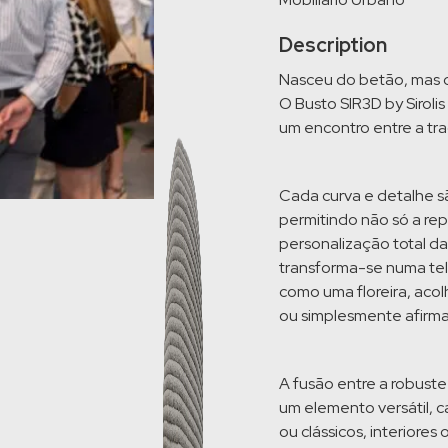
Description
Nasceu do betão, mas ca
O Busto SIR3D by Siroli
um encontro entre a tr
Cada curva e detalhe s
permitindo não só a re
personalização total d
transforma-se numa tel
como uma floreira, acolh
ou simplesmente afirm
A fusão entre a robust
um elemento versátil,
ou clássicos, interiores 