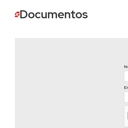
Documentos
N
Em