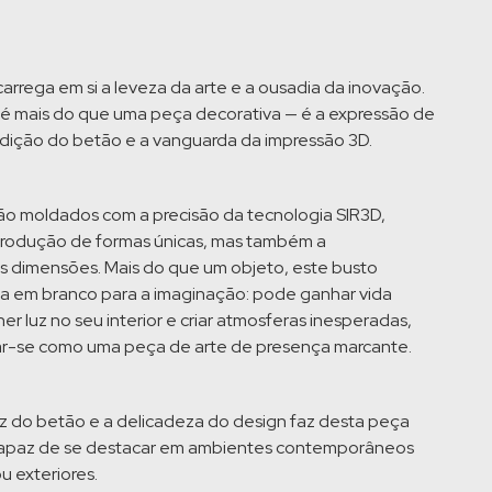
rrega em si a leveza da arte e a ousadia da inovação.
s é mais do que uma peça decorativa — é a expressão de
adição do betão e a vanguarda da impressão 3D.
ão moldados com a precisão da tecnologia SIR3D,
produção de formas únicas, mas também a
as dimensões. Mais do que um objeto, este busto
a em branco para a imaginação: pode ganhar vida
er luz no seu interior e criar atmosferas inesperadas,
ar-se como uma peça de arte de presença marcante.
ez do betão e a delicadeza do design faz desta peça
 capaz de se destacar em ambientes contemporâneos
ou exteriores.