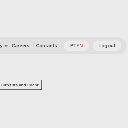
y
Careers
Contacts
PT
EN
Log out
Furniture and Decor