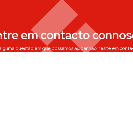
ntre em contacto connos
 alguma questão em que possamos ajudar não hesite em conta
contactar-nos