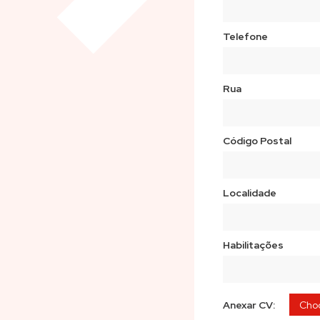
- Remuneração 
- Formação con
Telefone
- Integração em
- Ambiente jov
Local de traba
Rua
Parque Industri
Contacto:
Código Postal
236 209 370
Localidade
Habilitações
Anexar CV:
Choo