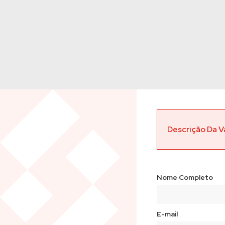
Descrição Da 
Entrada Imedi
Nome Completo
Dá-se preferê
- Experiência n
- Residência na
E-mail
Oferece-se: