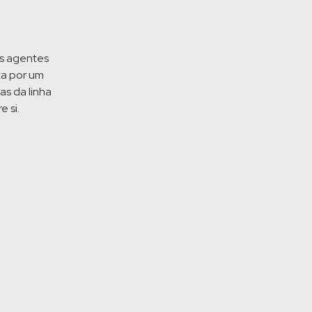
os agentes
ta por um
as da linha
 si.