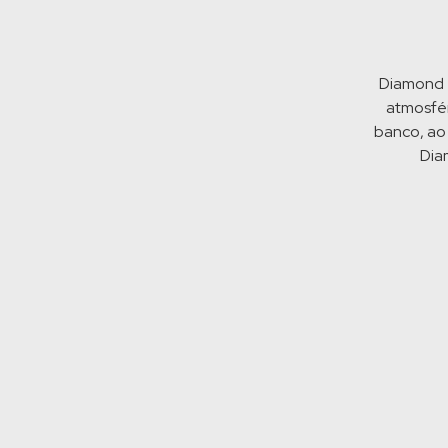
Diamond é
atmosfér
banco, ao 
Dia