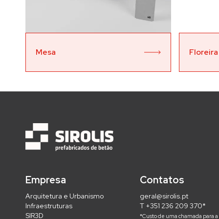
Mesa
Floreira
Empresa
Contatos
Arquitetura e Urbanismo
geral@sirolis.pt
Infraestruturas
T +351 236 209 370*
SIR3D
*Custo de uma chamada para a 