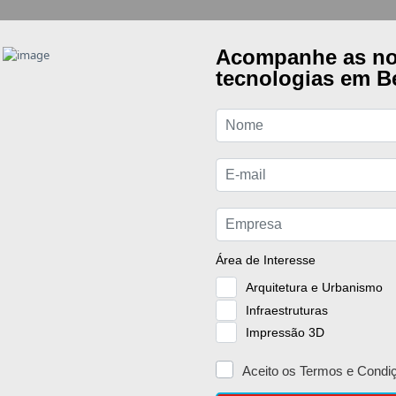
Preencha os campos para aceder aos documentos
ome
ail
Aceito enviar os meus dados tendo em conta a presente
política de
privacidade