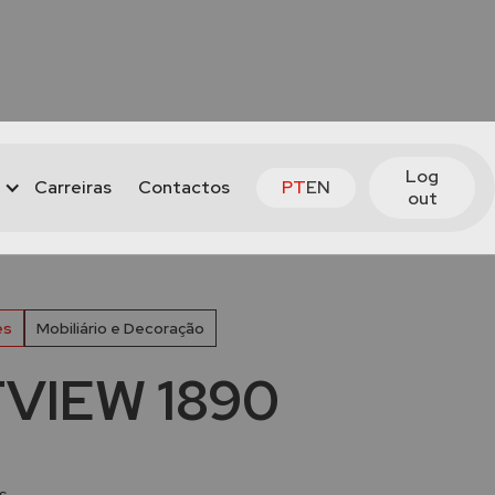
Log
Carreiras
Contactos
PT
EN
out
es
Mobiliário e Decoração
VIEW 1890
s