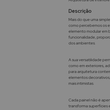
Descrição
Mais do que uma simples
como percebemos os es
elemento modular em be
funcionalidade, propor
dos ambientes.
A sua versatilidade pe
como em exteriores, ad
para arquitetura contem
elementos decorativos,
mais intimistas.
Cada painel não é apen
transforma superfícies 