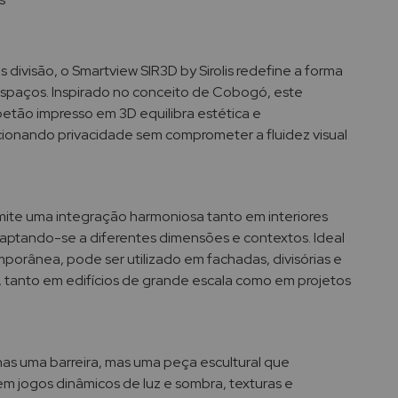
 divisão, o Smartview SIR3D by Sirolis redefine a forma
paços. Inspirado no conceito de Cobogó, este
tão impresso em 3D equilibra estética e
cionando privacidade sem comprometer a fluidez visual
rmite uma integração harmoniosa tanto em interiores
aptando-se a diferentes dimensões e contextos. Ideal
porânea, pode ser utilizado em fachadas, divisórias e
 tanto em edifícios de grande escala como em projetos
as uma barreira, mas uma peça escultural que
em jogos dinâmicos de luz e sombra, texturas e