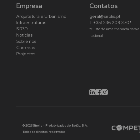
Empresa
Contatos
Arquitetura e Urbanismo
geral@sirolis.pt
Infraestruturas
T +351 236 209 370*
SIR3D
*Custo de uma chamada para a 
Notícias
nacional
Sobre nós
Carreiras
Projectos
© 2026 Sirolis - Prefabricados de Betão, S.A.
Todos os direitos reservados