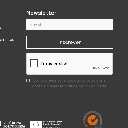
Newsletter
e
e riscos
Aceito enviar os meus dados tendo em
conta a presente
política de privacidade