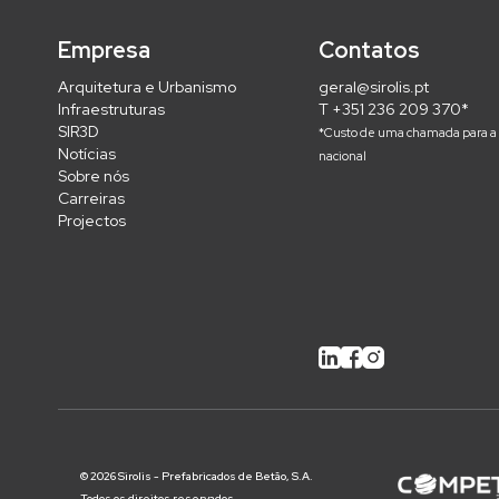
Empresa
Contatos
Arquitetura e Urbanismo
geral@sirolis.pt
Infraestruturas
T +351 236 209 370*
SIR3D
*Custo de uma chamada para a 
Notícias
nacional
Sobre nós
Carreiras
Projectos
© 2026 Sirolis - Prefabricados de Betão, S.A.
Todos os direitos reservados