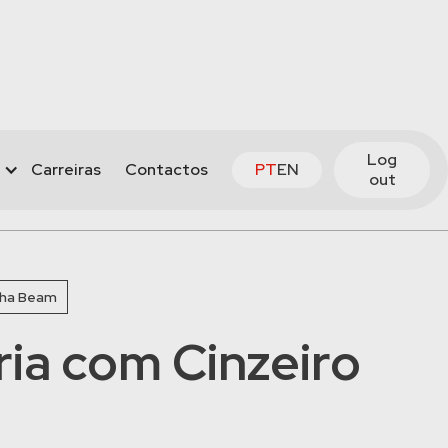
Log
Carreiras
Contactos
PT
EN
out
nha Beam
ia com Cinzeiro