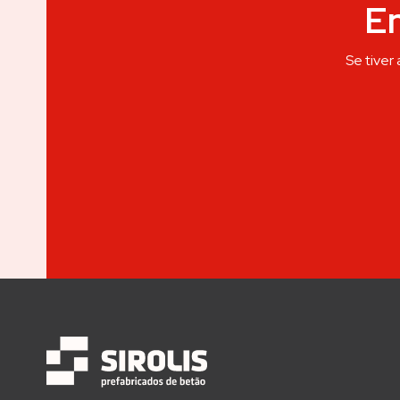
E
Se tiver