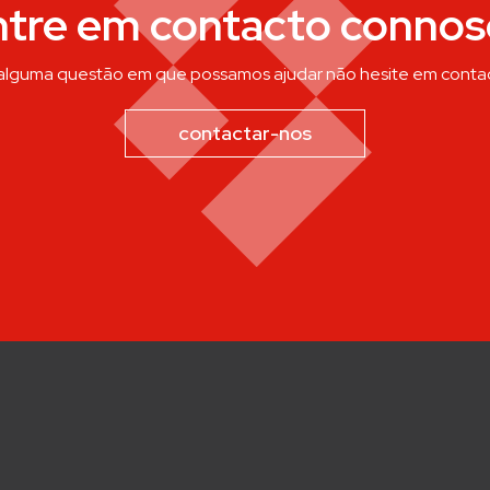
ntre em contacto connos
 alguma questão em que possamos ajudar não hesite em conta
contactar-nos