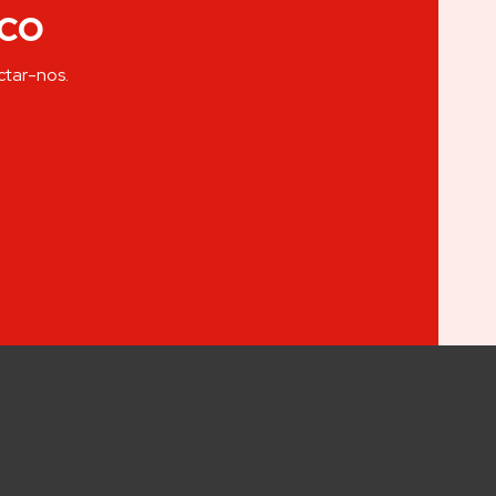
co
ctar-nos.