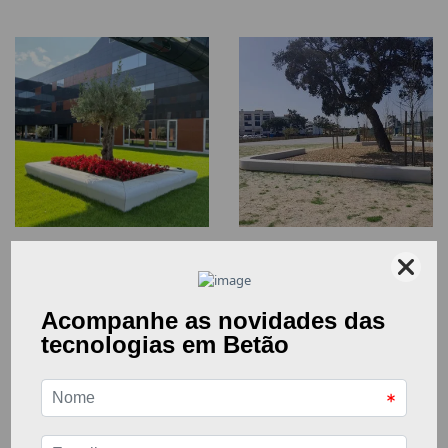
Sede do Grupo Lusiaves
Parque Urbano da Charneca
da Caparica
ver
ver