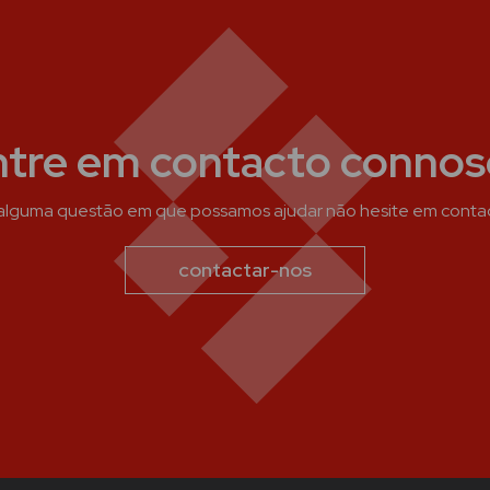
ntre em contacto connos
 alguma questão em que possamos ajudar não hesite em conta
contactar-nos