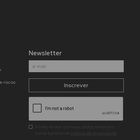
Newsletter
e
e riscos
Aceito enviar os meus dados tendo em
conta a presente
política de privacidade