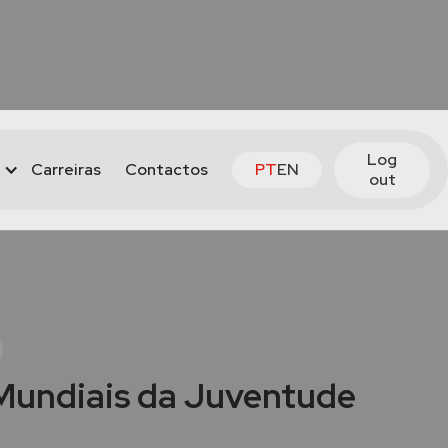
Log
Carreiras
Contactos
PT
EN
out
Mundiais da Juventude