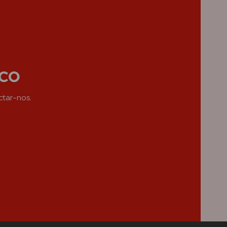
co
ctar-nos.