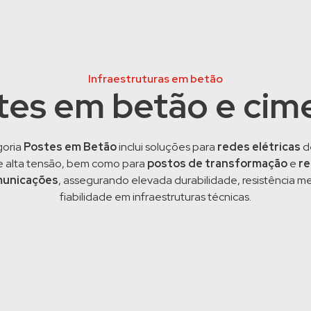
Infraestruturas em betão
tes em betão e cim
goria
Postes em Betão
inclui soluções para
redes elétricas
de
e alta tensão, bem como para
postos de transformação
e
re
municações
, assegurando elevada durabilidade, resistência m
fiabilidade em infraestruturas técnicas.