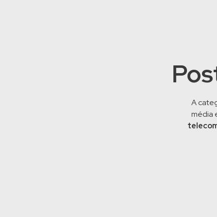
Pos
A cate
média 
teleco