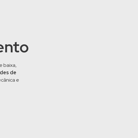
ento
 baixa,
des de
ecânica e