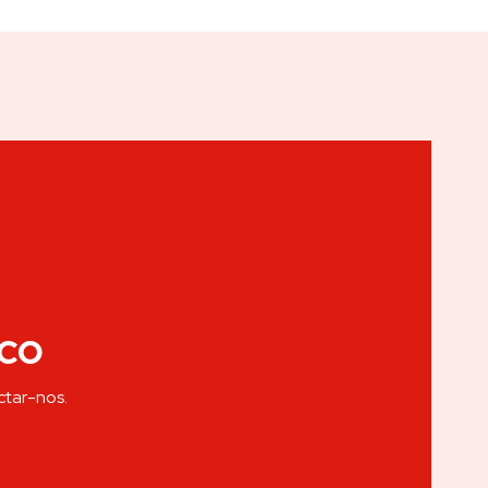
co
ctar-nos.